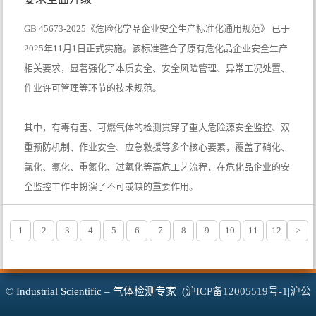
GB 45673-2025《危险化学品企业安全生产标准化通用规范》 已于
2025年11月1日正式实施。该标准整合了原有危化品企业安全生产
相关要求，显著强化了本质安全、安全风险管理、异常工况处置、
作业许可管理等环节的技术规范。
其中，有毒有害、可燃气体的检测贯穿了重大危险源安全监控、双
重预防机制、作业安全、应急救援等多个核心要素，覆盖了硝化、
氯化、氟化、重氮化、过氧化等高危工艺流程，在危化品企业的安
全监控工作中扮演了不可或缺的重要作用。
1
2
3
4
5
6
7
8
9
10
11
12
>
© Industrial Scientific – 气体检测专家 (
沪ICP备12005519号-1
|
沪公